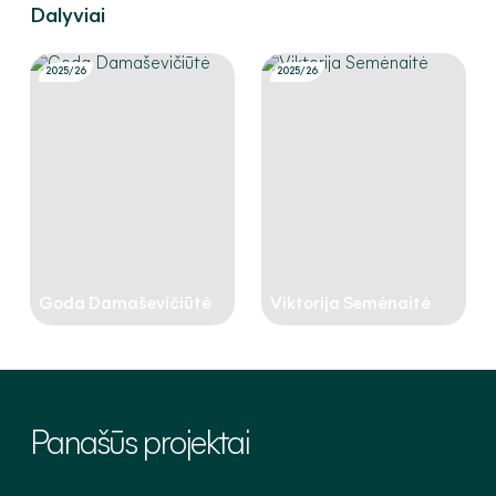
Dalyviai
2025/26
2025/26
Goda Damaševičiūtė
Viktorija Semėnaitė
Panašūs
projektai