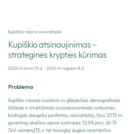
Kupiškio rajono savivaldybė
Kupiškio
atsinaujinimas –
strateginės krypties kūrimas
-
2026 m. kovo 10 d.
2026 m. rugsėjo 8 d.
Problema
Kupiškio rajonas susiduria su gilėjančiais demografiniais
iššūkiais ir struktūriniais socioekonominiais sunkumais,
būdingais daugeliui periferinių savivaldybių. Nuo 2015 m.
gyventojų skaičius rajone susitraukė 12,94 proc. (iki 15
366 asmenų[1]
), o tai tiesiogiai augina senstančios