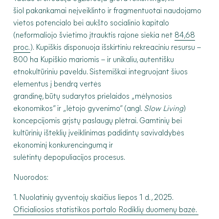
šiol pakankamai neįveiklinto ir fragmentuotai naudojamo
vietos potencialo bei aukšto socialinio kapitalo
(neformaliojo švietimo įtrauktis rajone siekia net
84,68
proc.
). Kupiškis disponuoja išskirtiniu rekreaciniu resursu –
800 ha Kupiškio mariomis – ir unikaliu, autentišku
etnokultūriniu paveldu. Sistemiškai integruojant šiuos
elementus į bendrą vertės
grandinę, būtų sudarytos prielaidos „mėlynosios
ekonomikos“ ir „lėtojo gyvenimo“ (angl.
Slow Living
)
koncepcijomis grįstų paslaugų plėtrai. Gamtinių bei
kultūrinių išteklių įveiklinimas padidintų savivaldybės
ekonominį konkurencingumą ir
sulėtintų depopuliacijos procesus.
Nuorodos:
1. Nuolatinių gyventojų skaičius liepos 1 d., 2025.
Oficialiosios statistikos portalo Rodiklių duomenų bazė.