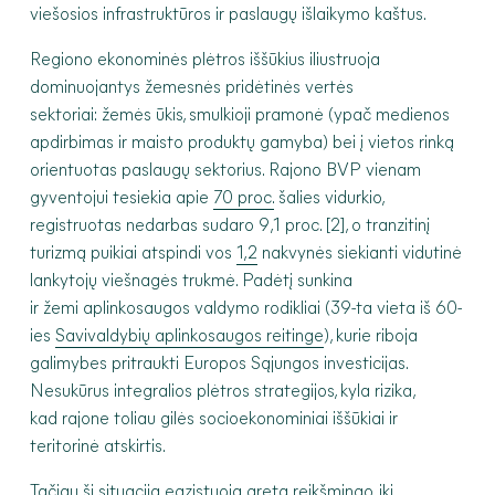
viešosios infrastruktūros ir paslaugų išlaikymo kaštus.
Regiono ekonominės plėtros iššūkius iliustruoja
dominuojantys žemesnės pridėtinės vertės
sektoriai: žemės ūkis, smulkioji pramonė (ypač medienos
apdirbimas ir maisto produktų gamyba) bei į vietos rinką
orientuotas paslaugų sektorius. Rajono BVP vienam
gyventojui tesiekia apie
70 proc.
šalies vidurkio,
registruotas nedarbas sudaro 9,1 proc. [2]
, o tranzitinį
turizmą puikiai atspindi vos
1,2
nakvynės siekianti vidutinė
lankytojų viešnagės trukmė. Padėtį sunkina
ir žemi aplinkosaugos valdymo rodikliai (39-ta vieta iš 60-
ies
Savivaldybių aplinkosaugos reitinge
), kurie riboja
galimybes pritraukti Europos Sąjungos investicijas.
Nesukūrus integralios plėtros strategijos, kyla rizika,
kad rajone toliau gilės socioekonominiai iššūkiai ir
teritorinė atskirtis.
Tačiau ši situacija egzistuoja greta reikšmingo, iki