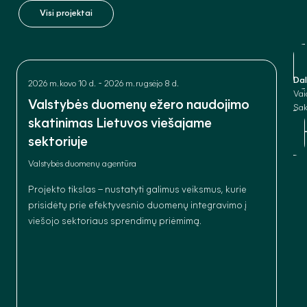
Visi projektai
Dal
-
2026 m. kovo 10 d.
2026 m. rugsėjo 8 d.
Vai
Valstybės duomenų ežero naudojimo
Sak
skatinimas Lietuvos viešajame
sektoriuje
Valstybės duomenų agentūra
Projekto tikslas – nustatyti galimus veiksmus, kurie
prisidėtų prie efektyvesnio duomenų integravimo į
viešojo sektoriaus sprendimų priėmimą.