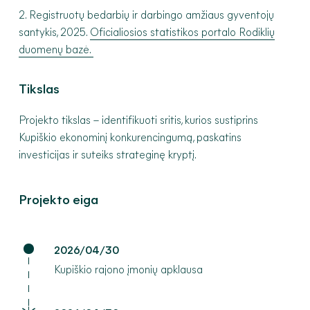
2.
Registruotų bedarbių ir darbingo amžiaus gyventojų
santykis, 2025.
Oficialiosios statistikos portalo Rodiklių
duomenų bazė.
Tikslas
Projekto tikslas – i
dentifikuoti sritis,
kurios sustiprins
Kupiškio ekonominį konkurencingumą, paskatins
investicijas ir suteiks strateginę kryptį.
Projekto eiga
2026/04/30
Kupiškio rajono įmonių apklausa