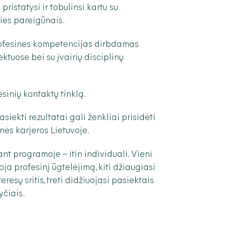
ristatysi ir tobulinsi kartu su
lies pareigūnais.
rofesines kompetencijas dirbdamas
jektuose bei su įvairių disciplinų
esinių kontaktų tinklą.
pasiekti rezultatai gali ženkliai prisidėti
nės karjeros Lietuvoje.
ant programoje – itin individuali. Vieni
ja profesinį ūgtelėjimą, kiti džiaugiasi
resų sritis, treti didžiuojasi pasiektais
yčiais.