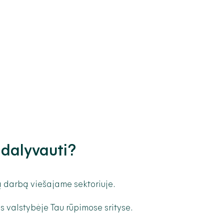
 dalyvauti?
 darbą viešajame sektoriuje.
us valstybėje Tau rūpimose srityse.