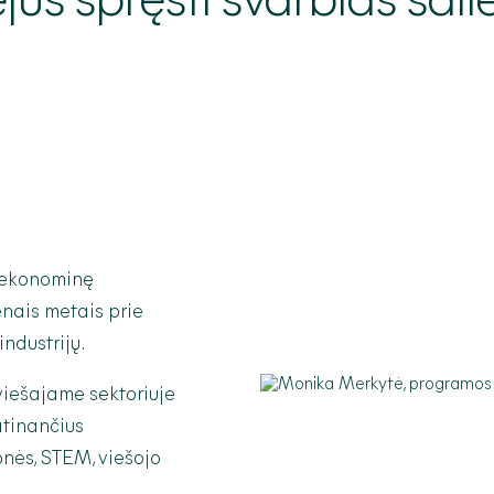
ėjus spręsti svarbias šali
s ekonominę
enais metais prie
industrijų.
viešajame sektoriuje
atinančius
nės, STEM, viešojo