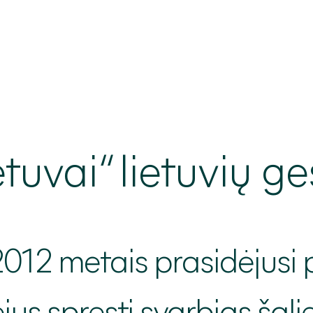
etuvai
“ lietuvių g
 2012 metais prasidėjusi 