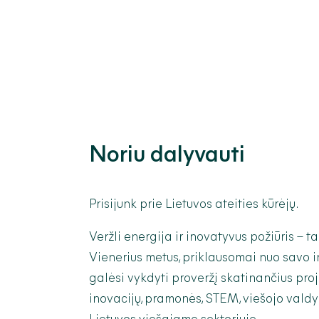
Noriu dalyvauti
Prisijunk prie Lietuvos ateities kūrėjų.
Veržli energija ir inovatyvus požiūris – tai
Vienerius metus, priklausomai nuo savo in
galėsi vykdyti proveržį skatinančius pro
inovacijų, pramonės, STEM, viešojo valdy