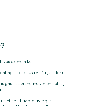
e?
etuvos ekonomiką.
entingus talentus į viešąjį sektorių.
s grįstus sprendimus, orientuotus į
į.
itucinį bendradarbiavimą ir