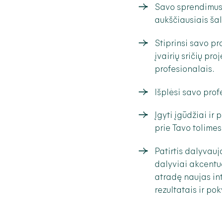
Savo sprendimus p
aukščiausiais ša
Stiprinsi savo p
įvairių sričių pro
profesionalais.
Išplėsi savo prof
Įgyti įgūdžiai ir 
prie Tavo tolimes
Patirtis dalyvauj
dalyviai akcentuo
atradę naujas inte
rezultatais ir pok