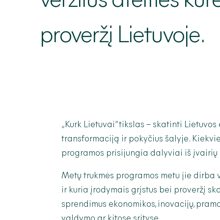
veržlius ateities kūr
proveržį Lietuvoje.
„Kurk Lietuvai“ tikslas – skatinti Lietuvo
transformaciją ir pokyčius šalyje. Kiekvi
programos prisijungia dalyviai iš įvairių 
Metų trukmės programos metu jie dirba 
ir kuria įrodymais grįstus bei proveržį sk
sprendimus ekonomikos, inovacijų, pramo
valdymo ar kitose srityse.