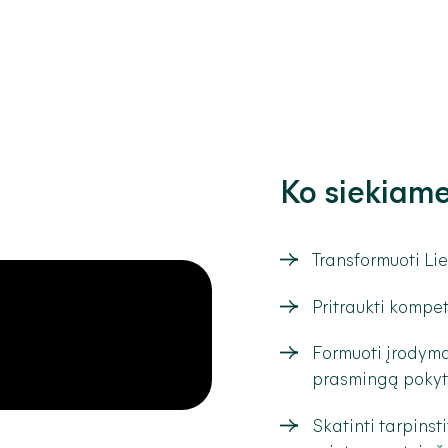
Ko siekiam
Transformuoti Li
Pritraukti kompet
Formuoti įrodymai
prasmingą pokyt
Skatinti tarpinst