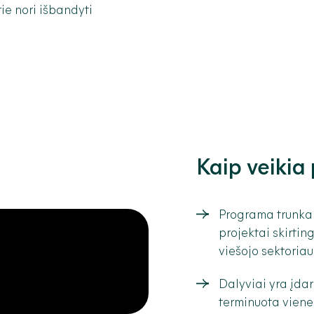
rie nori išbandyti
Kaip veiki
Programa trunka 
projektai skirtin
viešojo sektoriaus
Dalyviai yra įdar
terminuota viener