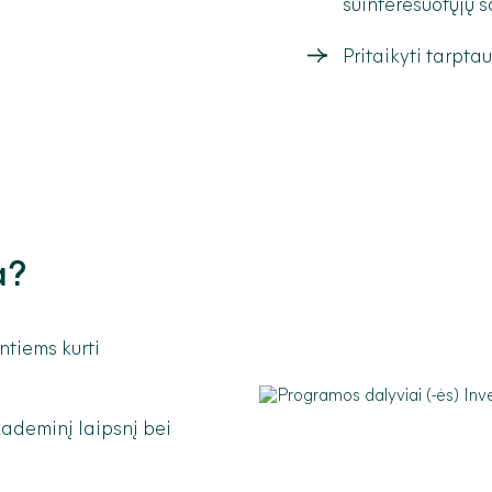
suinteresuotųjų š
Pritaikyti tarpta
a?
ntiems kurti
kademinį laipsnį bei