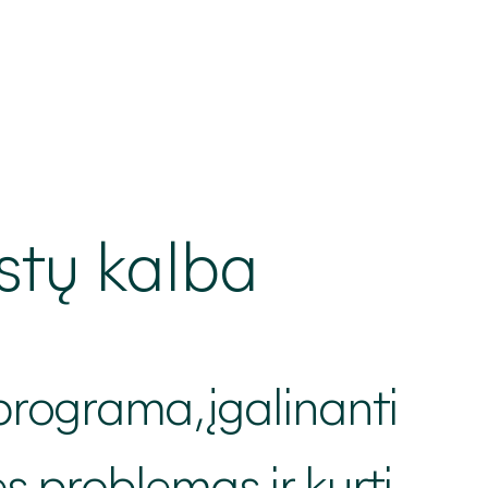
estų kalba
programa, įgalinanti