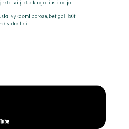
ekto sritį atsakingai institucijai.
siai vykdomi porose, bet gali būti
ndividualiai.