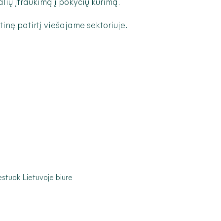
alių įtraukimą į pokyčių kūrimą.
utinę patirtį viešajame sektoriuje.