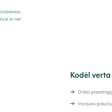
i problemas
lyje ar net
Kodėl verta
Dirbsi prasmingą
Inicijuosi pokyči