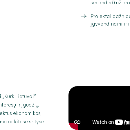
seconded) už proj
Projektai dažniau
įgyvendinami ir i
 „Kurk Lietuvai“.
teresų ir įgūdžių,
jektus ekonomikos,
mo ar kitose srityse