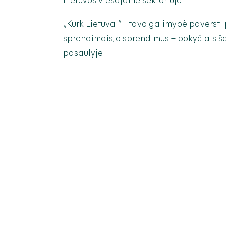
Lietuvos viešajame sektoriuje.
„Kurk Lietuvai” – tavo galimybė paverst
sprendimais, o sprendimus – pokyčiais ša
pasaulyje.