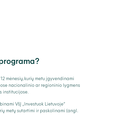
a programa?
12 mėnesių, kurių metu įgyvendinami
gose nacionalinio ar regioninio lygmens
 institucijose.
binami VšĮ „Investuok Lietuvoje“
ių metų sutartimi ir paskolinami (angl.