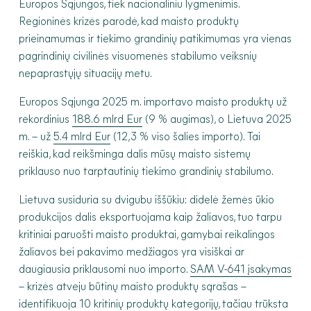
Europos Sąjungos, tiek nacionaliniu lygmenimis.
Regioninės krizės parodė, kad maisto produktų
prieinamumas ir tiekimo grandinių patikimumas yra vienas
pagrindinių civilinės visuomenės stabilumo veiksnių
nepaprastųjų situacijų metu.
Europos Sąjunga 2025 m. importavo maisto produktų už
rekordinius
188.6 mlrd Eur
(9 % augimas), o Lietuva 2025
m. – už
5.4 mlrd Eur
(12,3 % viso šalies importo). Tai
reiškia, kad reikšminga dalis mūsų maisto sistemų
priklauso nuo tarptautinių tiekimo grandinių stabilumo.
Lietuva susiduria su dvigubu iššūkiu: didelė žemės ūkio
produkcijos dalis eksportuojama kaip žaliavos, tuo tarpu
kritiniai paruošti maisto produktai, gamybai reikalingos
žaliavos bei pakavimo medžiagos yra visiškai ar
daugiausia priklausomi nuo importo.
SAM V-641 įsakymas
– krizės atveju būtinų maisto produktų sąrašas –
identifikuoja 10 kritinių produktų kategorijų, tačiau trūksta