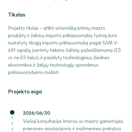
Tikslas
Projekto tikslas – atlikti sistemišką kritinių maisto
produktų ir žaliavų importo priklausomybių tyrimą, kuris
nustatytų tikrąją importo priklausomybę pagal SAM V-
641 sąrašą, įvertintų tiekimo šaltinių pažeidžiamumą (ES
vs. ne-ES šalys), ir pasiūlytų technologinius, žiedinės
ekonomikos ir žaliųjų technologijų sprendimus
priklausomybėms mažinti.
Projekto eiga
2026/06/30
Viešoji konsultacija: interviu su maisto gamintojais,
pramonės asociacijomis ir mažmeninės prekybos