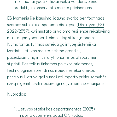
trūkumo. Tai ypač kritiškai veikia vandens, pieno
produktų ir konservuoto maisto prieinamumą.
ES lygmeniu šie klausimai įgauna svarbą per Ypatingos
svarbos subjektų atsparumo direktyvą (
Direktyva (ES)
2022/2557
), kuri nustato privalomą resilience reikalavimą
maisto gamybos, perdirbimo ir logistikos įmonėms.
Numatomas tyrimas suteikia galimybę sistemiškai
įvertinti Lietuvos maisto tiekimo grandinių
pažeidžiamumą ir nustatyti prioritetus atsparumui
stiprinti. Pasitelkus tinkamas politikos priemones,
technologinius sprendimus ir žiedinės ekonomikos
principus, Lietuva gali sumažinti importo priklausomybės
riziką ir gerinti civilinį pasirengimą įvairiems scenarijams.
Nuorodos:
Lietuvos statistikos departamentas (2025).
Importo duomenys pagal CN kodus.