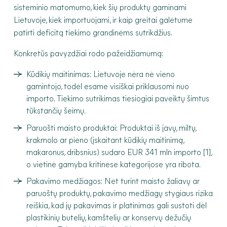
sisteminio matomumo, kiek šių produktų gaminami
Lietuvoje, kiek importuojami, ir kaip greitai galėtume
patirti deficitą tiekimo grandinėms sutrikdžius.
Konkretūs pavyzdžiai rodo pažeidžiamumą:
Kūdikių maitinimas
: Lietuvoje nėra nė vieno
gamintojo, todėl esame visiškai priklausomi nuo
importo. Tiekimo sutrikimas tiesiogiai paveiktų šimtus
tūkstančių šeimų.
Paruošti maisto produktai
: Produktai iš javų, miltų,
krakmolo ar pieno (įskaitant kūdikių maitinimą,
makaronus, dribsnius) sudaro EUR 341 mln importo [1],
o vietinė gamyba kritinėse kategorijose yra ribota.
Pakavimo medžiagos
: Net turint maisto žaliavų ar
paruoštų produktų, pakavimo medžiagų stygiaus rizika
reiškia, kad jų pakavimas ir platinimas gali sustoti dėl
plastikinių butelių, kamštelių ar konservų dėžučių