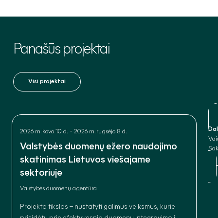
Panašūs
projektai
Visi projektai
Dal
-
2026 m. kovo 10 d.
2026 m. rugsėjo 8 d.
Vai
Valstybės duomenų ežero naudojimo
Sak
skatinimas Lietuvos viešajame
sektoriuje
Valstybės duomenų agentūra
Projekto tikslas – nustatyti galimus veiksmus, kurie