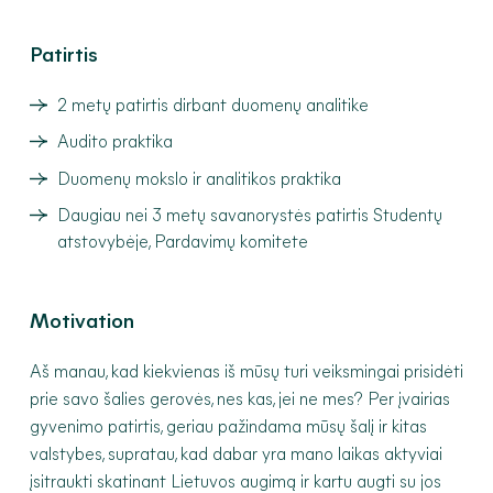
Patirtis
2 metų patirtis dirbant duomenų analitike
Audito praktika
Duomenų mokslo ir analitikos praktika
Daugiau nei 3 metų savanorystės patirtis Studentų
atstovybėje, Pardavimų komitete
Motivation
Aš manau, kad kiekvienas iš mūsų turi veiksmingai prisidėti
prie savo šalies gerovės, nes kas, jei ne mes? Per įvairias
gyvenimo patirtis, geriau pažindama mūsų šalį ir kitas
valstybes, supratau, kad dabar yra mano laikas aktyviai
įsitraukti skatinant Lietuvos augimą ir kartu augti su jos