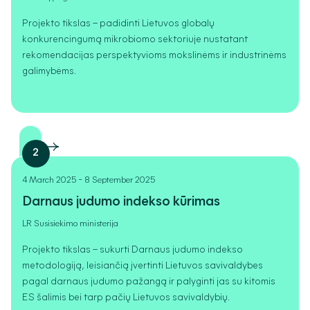
Projekto tikslas – padidinti Lietuvos globalų
konkurencingumą mikrobiomo sektoriuje nustatant
rekomendacijas perspektyvioms mokslinėms ir industrinėms
galimybėms.
2
-
4 March 2025
8 September 2025
Darnaus judumo indekso kūrimas
LR Susisiekimo ministerija
Projekto tikslas – sukurti Darnaus judumo indekso
metodologiją, leisiančią įvertinti Lietuvos savivaldybes
pagal darnaus judumo pažangą ir palyginti jas su kitomis
ES šalimis bei tarp pačių Lietuvos savivaldybių.