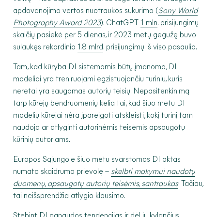
apdovanojimo vertos nuotraukos sukūrimo (
Sony World
Photography Award 2023
). ChatGPT
1 mln
. prisijungimų
skaičių pasiekė per 5 dienas, ir 2023 metų gegužę buvo
sulaukęs rekordinio
1.8 mlrd
. prisijungimų iš viso pasaulio.
Tam, kad kūryba DI sistemomis būtų įmanoma, DI
modeliai yra treniruojami egzistuojančiu turiniu, kuris
neretai yra saugomas autorių teisių. Nepasitenkinimą
tarp kūrėjų bendruomenių kelia tai, kad šiuo metu DI
modelių kūrėjai nėra įpareigoti atskleisti, kokį turinį tam
naudoja ar atlyginti autorinėmis teisėmis apsaugotų
kūrinių autoriams.
Europos Sąjungoje šiuo metu svarstomos DI aktas
numato skaidrumo prievolę –
skelbti mokymui naudotų
duomenų, apsaugotų autorių teisėmis, santraukas
. Tačiau,
tai neišsprendžia atlygio klausimo.
Stebint DI panaudos tendencijas ir dėl jų kylančius