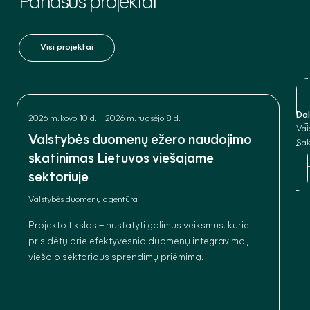
Panašūs
projektai
Visi projektai
Dal
-
2026 m. kovo 10 d.
2026 m. rugsėjo 8 d.
Vai
Valstybės duomenų ežero naudojimo
Sak
skatinimas Lietuvos viešajame
sektoriuje
Valstybės duomenų agentūra
Projekto tikslas – nustatyti galimus veiksmus, kurie
prisidėtų prie efektyvesnio duomenų integravimo į
viešojo sektoriaus sprendimų priėmimą.