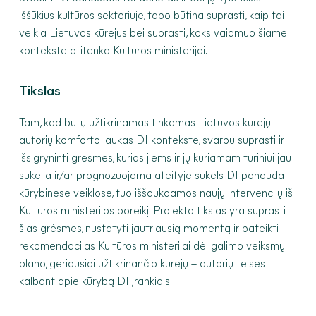
iššūkius kultūros sektoriuje, tapo būtina suprasti, kaip tai
veikia Lietuvos kūrėjus bei suprasti, koks vaidmuo šiame
kontekste atitenka Kultūros ministerijai.
Tikslas
Tam, kad būtų užtikrinamas tinkamas Lietuvos kūrėjų –
autorių komforto laukas DI kontekste, svarbu suprasti ir
išsigryninti grėsmes, kurias jiems ir jų kuriamam turiniui jau
sukelia ir/ar prognozuojama ateityje sukels DI panauda
kūrybinėse veiklose, tuo iššaukdamos naujų intervencijų iš
Kultūros ministerijos poreikį. Projekto tikslas yra suprasti
šias grėsmes, nustatyti jautriausią momentą ir pateikti
rekomendacijas Kultūros ministerijai dėl galimo veiksmų
plano, geriausiai užtikrinančio kūrėjų – autorių teises
kalbant apie kūrybą DI įrankiais.