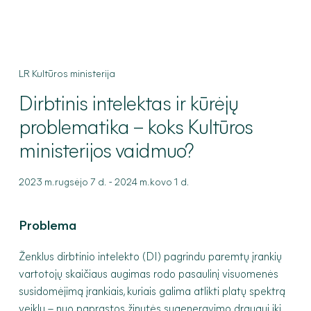
LR Kultūros ministerija
Dirbtinis
intelektas ir kūrėjų
problematika – koks Kultūros
ministerijos vaidmuo?
-
2023 m. rugsėjo 7 d.
2024 m. kovo 1 d.
Problema
Ženklus dirbtinio intelekto (DI) pagrindu paremtų įrankių
vartotojų skaičiaus augimas rodo pasaulinį visuomenės
susidomėjimą įrankiais, kuriais galima atlikti platų spektrą
veiklų – nuo paprastos žinutės sugeneravimo draugui iki